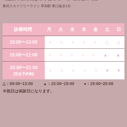
東武スカイツリーライン 草加駅 東口徒歩1分
診療時間
月
火
水
木
金
土
日
10:00〜13:00
○
○
○
○
○
△
△
15:00〜21:00
○
○
○
○
○
▲
▲
20:00〜21:00
○
○
○
○
○
●
●
(完全予約制)
△：09:00~13:00
▲：15:00~19:00
●：19:00~20:00
※祝日は休診日になります。