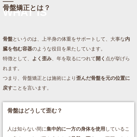
骨盤矯正とは？
WHAT IS
骨盤
というのは、上半身の体重をサポートして、大事な
内
臓を包む容器
のような役目を果たしています。
特徴として、
よく歪み
、年を取るにつれて
開く
点が挙げら
れます。
つまり、骨盤矯正とは施術により
歪んだ骨盤を元の位置に
戻す
ことを言います。
骨盤はどうして歪む？
人は知らない間に
集中的に一方の身体を使用
しているこ