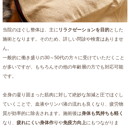
当院のほぐし整体は、主に
リラクゼーションを目的
とした
施術となります。そのため、詳しい問診や検査はありませ
ん。
一般的に働き盛りの30～50代の方々に受けていただくこと
が多いですが、もちろんその他の年齢層の方でも対応可能
です。
全身の凝り固まった筋肉に対して絶妙な加減と圧でほぐし
ていくことで、血液やリンパ液の流れも良くなり、疲労物
質が効率的に除去されます。施術後は
身体も気持ちも軽く
なり、
疲れにくい身体作り
や
免疫力向上
にもつながりま