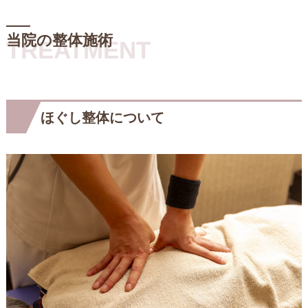
当院の整体施術
TREATMENT
ほぐし整体について