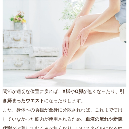
関節が適切な位置に戻れば、
X脚
や
O脚
が無くなったり、
引
き締まったウエスト
になったりします。
また、身体への負担が全身に分散されれば、これまで使用
していなかった筋肉が使用されるため、
血液の流れ
や
新陳
代謝
が改善してむくみが無くなり、いいスタイルになる効