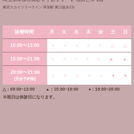
東武スカイツリーライン 草加駅 東口徒歩1分
診療時間
月
火
水
木
金
土
日
10:00〜13:00
○
○
○
○
○
△
△
15:00〜21:00
○
○
○
○
○
▲
▲
20:00〜21:00
○
○
○
○
○
●
●
(完全予約制)
△：09:00~13:00
▲：15:00~19:00
●：19:00~20:00
※祝日は休診日になります。