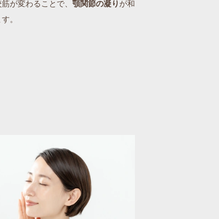
咬筋が変わることで、
顎関節の凝り
が和
ます。