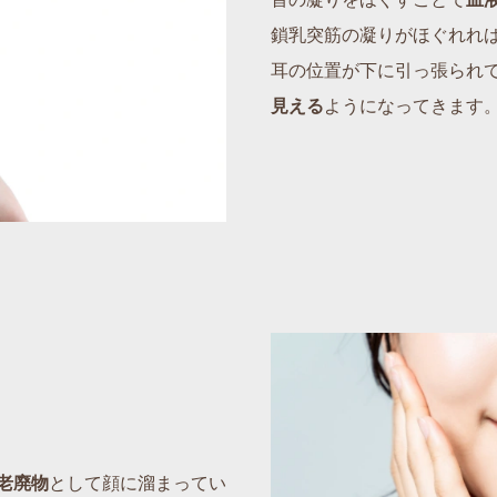
鎖乳突筋の凝りがほぐれれ
耳の位置が下に引っ張られ
見える
ようになってきます
老廃物
として顔に溜まってい