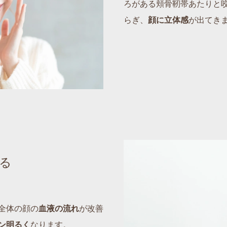
ろがある頬骨靭帯あたりと
らぎ、
顔に立体感
が出てき
る
全体の顔の
血液の流れ
が改善
ン明るく
なります。