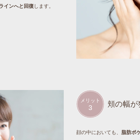
ラインへと回復
します。
メリット
頬の幅が
3
顔の中においても、
脂肪ポ