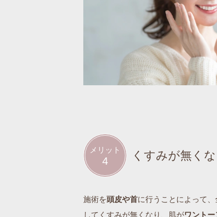
メリット
くすみが無くな
4
施術を
頭皮や首
に行うことによって、
してくすみが無くなり、肌が
ワントー