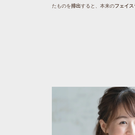
たものを
排出
すると、本来の
フェイス