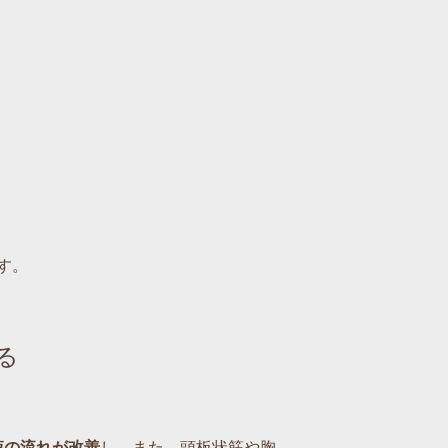
す。
る
液の流れが改善
し、また、頭板状筋や胸